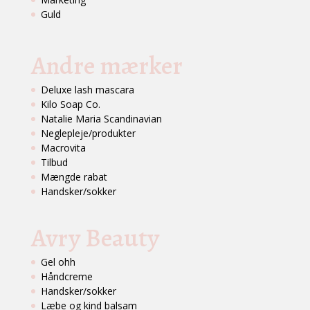
Guld
Andre mærker
Deluxe lash mascara
Kilo Soap Co.
Natalie Maria Scandinavian
Neglepleje/produkter
Macrovita
Tilbud
Mængde rabat
Handsker/sokker
Avry Beauty
Gel ohh
Håndcreme
Handsker/sokker
Læbe og kind balsam