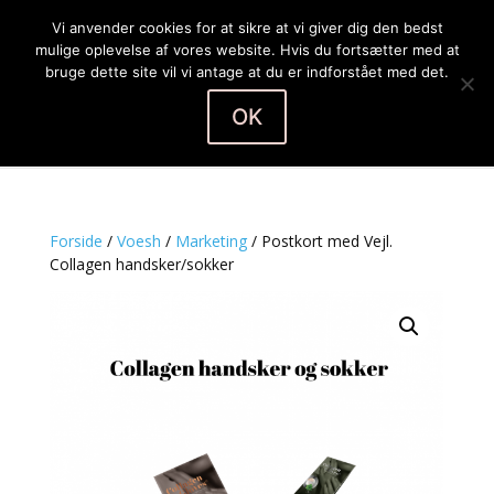
Vi anvender cookies for at sikre at vi giver dig den bedst
mulige oplevelse af vores website. Hvis du fortsætter med at
bruge dette site vil vi antage at du er indforstået med det.
OK
Vælg en side
Forside
/
Voesh
/
Marketing
/ Postkort med Vejl.
Collagen handsker/sokker