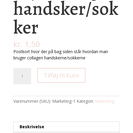
handsker/sok
ker
kr.
1,50
Postkort hvor der på bag siden står hvordan man
bruger collagen handskerne/sokkerne
Postkort
Tilføj til kurv
med
Vejl.
Collagen
handsker/sokker
Varenummer (SKU):
Marketing-1
Kategori:
Marketing
antal
Beskrivelse